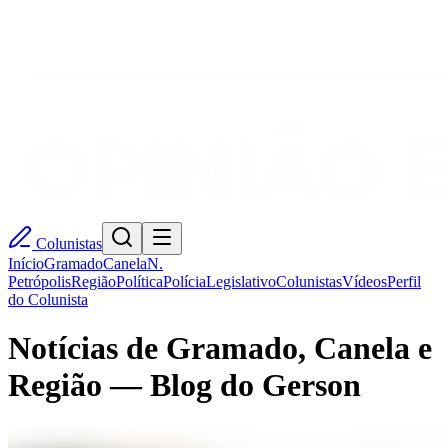
Colunistas
Início
Gramado
Canela
N.
Petrópolis
Região
Política
Polícia
Legislativo
Colunistas
Vídeos
Perfil
do Colunista
Notícias de Gramado, Canela e
Região — Blog do Gerson